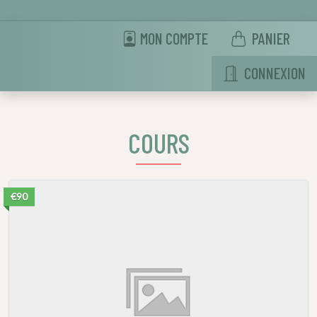
MON COMPTE
PANIER
CONNEXION
COURS
€90